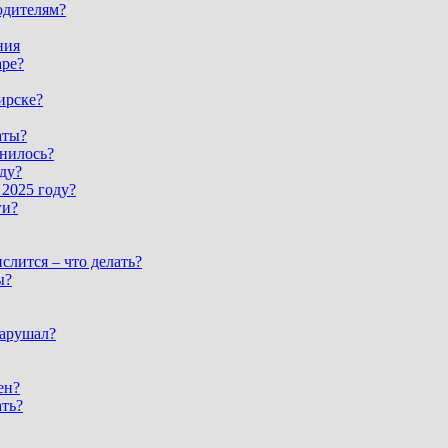
одителям?
ния
аре?
ирске?
аты?
енилось?
ду?
2025 году?
ги?
слится – что делать?
ы?
нарушал?
ен?
ать?