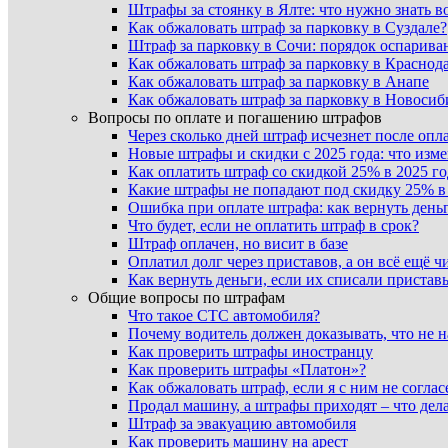
Штрафы за стоянку в Ялте: что нужно знать в
Как обжаловать штраф за парковку в Суздале?
Штраф за парковку в Сочи: порядок оспарива
Как обжаловать штраф за парковку в Краснод
Как обжаловать штраф за парковку в Анапе
Как обжаловать штраф за парковку в Новосиб
Вопросы по оплате и погашению штрафов
Через сколько дней штраф исчезнет после опл
Новые штрафы и скидки с 2025 года: что изм
Как оплатить штраф со скидкой 25% в 2025 го
Какие штрафы не попадают под скидку 25% в 
Ошибка при оплате штрафа: как вернуть день
Что будет, если не оплатить штраф в срок?
Штраф оплачен, но висит в базе
Оплатил долг через приставов, а он всё ещё чи
Как вернуть деньги, если их списали пристав
Общие вопросы по штрафам
Что такое СТС автомобиля?
Почему водитель должен доказывать, что не 
Как проверить штрафы иностранцу
Как проверить штрафы «Платон»?
Как обжаловать штраф, если я с ним не соглас
Продал машину, а штрафы приходят – что дел
Штраф за эвакуацию автомобиля
Как проверить машину на арест