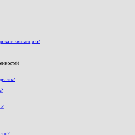
ировать квитанцию?
женностей
 делать?
ь?
ь?
ждан?