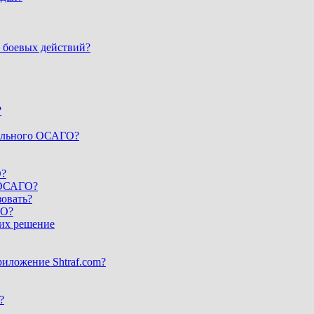
 боевых действий?
?
тельного ОСАГО?
О?
и ОСАГО?
овать?
ГО?
их решение
риложение Shtraf.com?
?