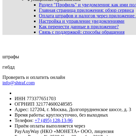
Раздел "Профиль" и уведомления: как ими пол
Главная страница приложения: обзор сервиса
Оплата штрафов и налогов через приложение
Настройка и управление уведомлениями
Как перенести данные в приложение?
Связь с поддержкой: способы обращения
штрафы
гибдд
Проверить и оплатить онлайн
info@shtraf.com
ИНН 773377651703
ОГРНИП 321774600248585
Адрес: 127204, г. Москва, Долгопрудненское шоссе, д. 3
Время работы: круглосуточно, без выходных
Телефон:
+7 (495) 128-13-96
Приём оплаты выполняется через
PayAnyWay (НКО «МОНЕТА» ООО, лицензия