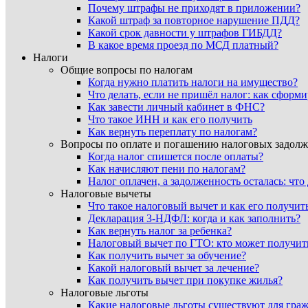
Почему штрафы не приходят в приложении?
Какой штраф за повторное нарушение ПДД?
Какой срок давности у штрафов ГИБДД?
В какое время проезд по МСД платный?
Налоги
Общие вопросы по налогам
Когда нужно платить налоги на имущество?
Что делать, если не пришёл налог: как сформ
Как завести личный кабинет в ФНС?
Что такое ИНН и как его получить
Как вернуть переплату по налогам?
Вопросы по оплате и погашению налоговых задол
Когда налог спишется после оплаты?
Как начисляют пени по налогам?
Налог оплачен, а задолженность осталась: что
Налоговые вычеты
Что такое налоговый вычет и как его получит
Декларация 3-НДФЛ: когда и как заполнить?
Как вернуть налог за ребенка?
Налоговый вычет по ГТО: кто может получит
Как получить вычет за обучение?
Какой налоговый вычет за лечение?
Как получить вычет при покупке жилья?
Налоговые льготы
Какие налоговые льготы существуют для гра