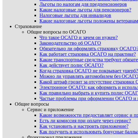
Льготы по налогам для предпенсионеров
Какие налоговые льготы для пенсионеров?
Налоговые льготы для инвалидов
Какие налоговые льготы положены ветеранам
Страхование
Общие вопросы по ОСАГО
Что такое ОСАГО и зачем он нужен?
Законодательство об ОСАГО
Обязательно ли оформлять страховку ОСАГО
Как работает страховка ОСАГО на практике?
Какие транспортные средства требуют обяза
Как действует полис ОСАГО?
Когда страховка ОСАГО не покрывает ущерб?
Можно ли управлять автомобилем без ОСАГ
Какой штраф грозит за отсутствие страховк
Электронное ОСАГО: как оформить и использ
Как правильно выбрать и купить полис ОСА
Частые проблемы при оформлении ОСАГО и 
Общие вопросы
Сервис и приложение
Какие возможности предоставляет сервис и п
Есть ли комиссия при оплате через сервис?
Как установить и настроить приложение?
Как получить и использовать бонусные баллы
Функционал приложения