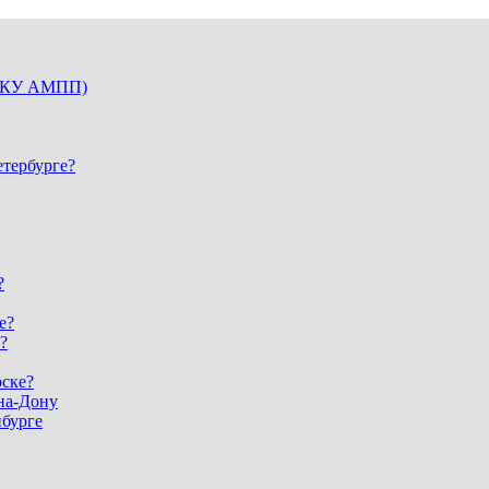
(ГКУ АМПП)
етербурге?
?
е?
?
рске?
-на-Дону
нбурге