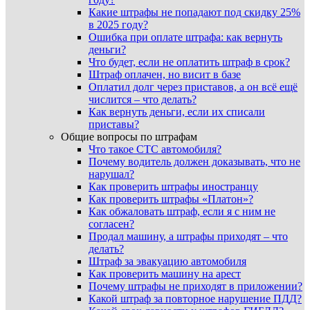
Какие штрафы не попадают под скидку 25%
в 2025 году?
Ошибка при оплате штрафа: как вернуть
деньги?
Что будет, если не оплатить штраф в срок?
Штраф оплачен, но висит в базе
Оплатил долг через приставов, а он всё ещё
числится – что делать?
Как вернуть деньги, если их списали
приставы?
Общие вопросы по штрафам
Что такое СТС автомобиля?
Почему водитель должен доказывать, что не
нарушал?
Как проверить штрафы иностранцу
Как проверить штрафы «Платон»?
Как обжаловать штраф, если я с ним не
согласен?
Продал машину, а штрафы приходят – что
делать?
Штраф за эвакуацию автомобиля
Как проверить машину на арест
Почему штрафы не приходят в приложении?
Какой штраф за повторное нарушение ПДД?