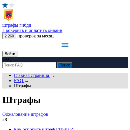
штрафы
гибдд
Проверить и оплатить онлайн
проверок за месяц
2 260
Войти
FAQ
Главная страница
→
FAQ
→
Штрафы
Штрафы
Обжалование штрафов
28
Как оспорить штраф ГИБДД?