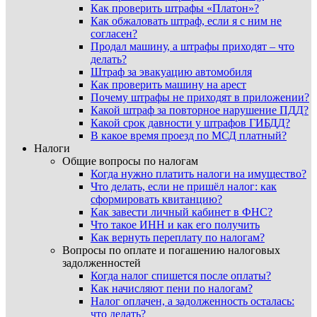
Как проверить штрафы «Платон»?
Как обжаловать штраф, если я с ним не
согласен?
Продал машину, а штрафы приходят – что
делать?
Штраф за эвакуацию автомобиля
Как проверить машину на арест
Почему штрафы не приходят в приложении?
Какой штраф за повторное нарушение ПДД?
Какой срок давности у штрафов ГИБДД?
В какое время проезд по МСД платный?
Налоги
Общие вопросы по налогам
Когда нужно платить налоги на имущество?
Что делать, если не пришёл налог: как
сформировать квитанцию?
Как завести личный кабинет в ФНС?
Что такое ИНН и как его получить
Как вернуть переплату по налогам?
Вопросы по оплате и погашению налоговых
задолженностей
Когда налог спишется после оплаты?
Как начисляют пени по налогам?
Налог оплачен, а задолженность осталась:
что делать?