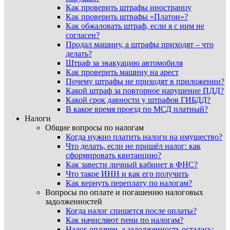
Как проверить штрафы иностранцу
Как проверить штрафы «Платон»?
Как обжаловать штраф, если я с ним не
согласен?
Продал машину, а штрафы приходят – что
делать?
Штраф за эвакуацию автомобиля
Как проверить машину на арест
Почему штрафы не приходят в приложении?
Какой штраф за повторное нарушение ПДД?
Какой срок давности у штрафов ГИБДД?
В какое время проезд по МСД платный?
Налоги
Общие вопросы по налогам
Когда нужно платить налоги на имущество?
Что делать, если не пришёл налог: как
сформировать квитанцию?
Как завести личный кабинет в ФНС?
Что такое ИНН и как его получить
Как вернуть переплату по налогам?
Вопросы по оплате и погашению налоговых
задолженностей
Когда налог спишется после оплаты?
Как начисляют пени по налогам?
Налог оплачен, а задолженность осталась: