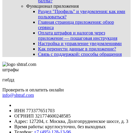
баллы?
Функционал приложения
Раздел "Профиль" и уведомления: как ими
пользоваться?
Главная страница приложения: обзор
сервиса
Оплата штрафов и налогов через
приложение — пошаговая инструкция
Настройка и управление уведомлениями
Как перенести данные в приложение?
Связь с поддержкой: способы обращения
штрафы
гибдд
Проверить и оплатить онлайн
info@shtraf.com
ИНН 773377651703
ОГРНИП 321774600248585
Адрес: 127204, г. Москва, Долгопрудненское шоссе, д. 3
Время работы: круглосуточно, без выходных
Телефон:
+7 (495) 128-13-96