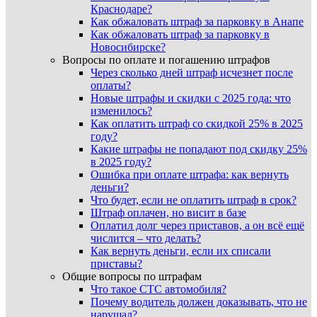
Краснодаре?
Как обжаловать штраф за парковку в Анапе
Как обжаловать штраф за парковку в
Новосибирске?
Вопросы по оплате и погашению штрафов
Через сколько дней штраф исчезнет после
оплаты?
Новые штрафы и скидки с 2025 года: что
изменилось?
Как оплатить штраф со скидкой 25% в 2025
году?
Какие штрафы не попадают под скидку 25%
в 2025 году?
Ошибка при оплате штрафа: как вернуть
деньги?
Что будет, если не оплатить штраф в срок?
Штраф оплачен, но висит в базе
Оплатил долг через приставов, а он всё ещё
числится – что делать?
Как вернуть деньги, если их списали
приставы?
Общие вопросы по штрафам
Что такое СТС автомобиля?
Почему водитель должен доказывать, что не
нарушал?