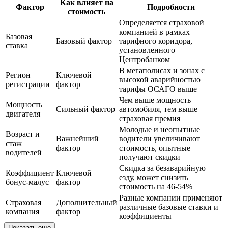
Как влияет на
Фактор
Подробности
стоимость
Определяется страховой
компанией в рамках
Базовая
Базовый фактор
тарифного коридора,
ставка
установленного
Центробанком
В мегаполисах и зонах с
Регион
Ключевой
высокой аварийностью
регистрации
фактор
тарифы ОСАГО выше
Чем выше мощность
Мощность
Сильный фактор
автомобиля, тем выше
двигателя
страховая премия
Молодые и неопытные
Возраст и
Важнейший
водители увеличивают
стаж
фактор
стоимость, опытные
водителей
получают скидки
Скидка за безаварийную
Коэффициент
Ключевой
езду, может снизить
бонус-малус
фактор
стоимость на 46-54%
Разные компании применяют
Страховая
Дополнительный
различные базовые ставки и
компания
фактор
коэффициенты
Показать еще